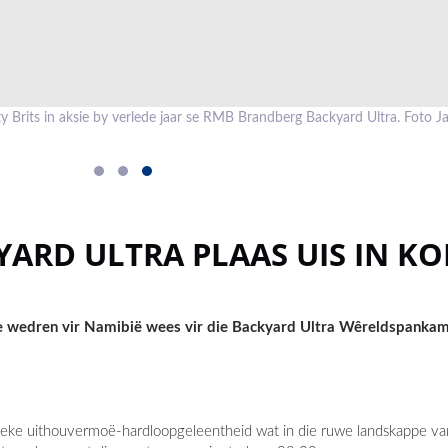
sty Brits in aksie by verlede jaar se RMB Brandberg Backyard Ultra. Foto 
RD ULTRA PLAAS UIS IN KO
de wedren vir Namibië wees vir die Backyard Ultra Wêreldspanka
ieke uithouvermoë-hardloopgeleentheid wat in die ruwe landskappe v