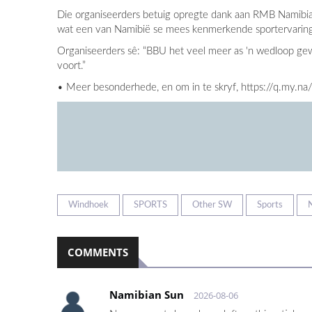
Die organiseerders betuig opregte dank aan RMB Namibia, 
wat een van Namibië se mees kenmerkende sportervarings 
Organiseerders sê: “BBU het veel meer as 'n wedloop gew
voort.”
• Meer besonderhede, en om in te skryf, https://q.my.n
Windhoek
SPORTS
Other SW
Sports
COMMENTS
Namibian Sun
2026-08-06