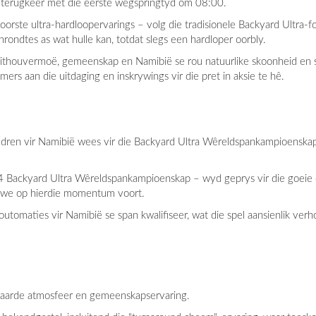
s terugkeer met die eerste wegspringtyd om 08:00.
orste ultra-hardloopervarings – volg die tradisionele Backyard Ultra-fo
rondtes as wat hulle kan, totdat slegs een hardloper oorbly.
 uithouvermoë, gemeenskap en Namibië se rou natuurlike skoonheid en 
ers aan die uitdaging en inskrywings vir die pret in aksie te hê.
edren vir Namibië wees vir die Backyard Ultra Wêreldspankampioenskap
4 Backyard Ultra Wêreldspankampioenskap – wyd geprys vir die goeie o
awe op hierdie momentum voort.
 outomaties vir Namibië se span kwalifiseer, wat die spel aansienlik ve
aarde atmosfeer en gemeenskapservaring.