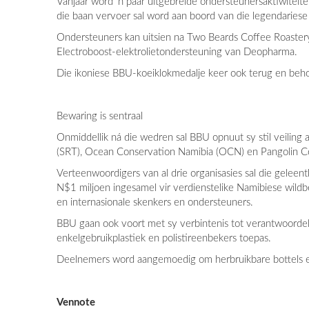
Vanjaar word ‘n paar uitgebreide ondersteunersaktiwiteite
die baan vervoer sal word aan boord van die legendaries
Ondersteuners kan uitsien na Two Beards Coffee Roastery, 
Electroboost-elektrolietondersteuning van Deopharma.
Die ikoniese BBU-koeiklokmedalje keer ook terug en beho
Bewaring is sentraal
Onmiddellik ná die wedren sal BBU opnuut sy stil veiling
(SRT), Ocean Conservation Namibia (OCN) en Pangolin C
Verteenwoordigers van al drie organisasies sal die geleen
N$1 miljoen ingesamel vir verdienstelike Namibiese wildb
en internasionale skenkers en ondersteuners.
BBU gaan ook voort met sy verbintenis tot verantwoorde
enkelgebruikplastiek en polistireenbekers toepas.
Deelnemers word aangemoedig om herbruikbare bottels e
Vennote