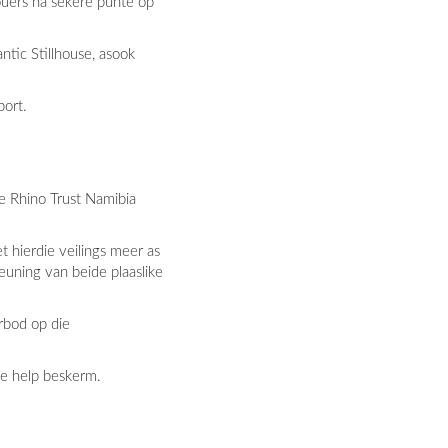
kouers na sekere punte op
ntic Stillhouse, asook
port.
he Rhino Trust Namibia
t hierdie veilings meer as
euning van beide plaaslike
rbod op die
e help beskerm.