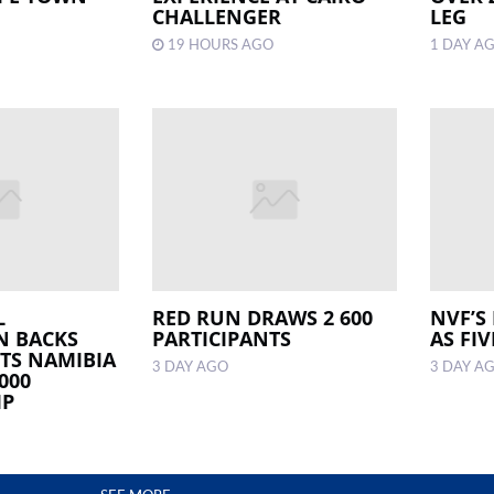
CHALLENGER
LEG
19 HOURS AGO
1 DAY A
L
RED RUN DRAWS 2 600
NVF’S
N BACKS
PARTICIPANTS
AS FI
RTS NAMIBIA
3 DAY AGO
3 DAY A
000
IP