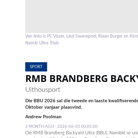
Van links is PC Visser, Liezl Swanepoel, Riaan Burger en Kir
Namib Ultra Trials
SPORT
RMB BRANDBERG BACKYA
Uithousport
Die BBU 2026 sal die tweede en laaste kwalifiseren
Oktober vanjaar plaasvind.
Andrew Poolman
2 MONTH AGO - 2026-06-03 00:05:00
Die RMB Brandberg Backyard Ultra (BBU), Namibië se un