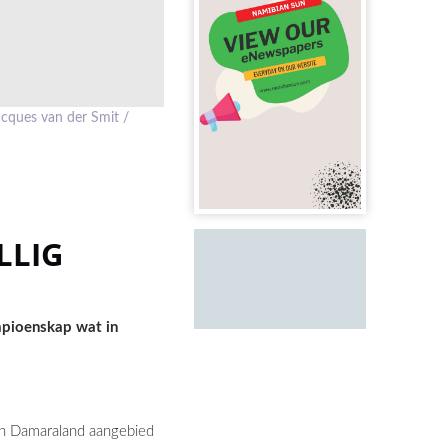
Jacques van der Smit /
LLIG
mpioenskap wat in
an Damaraland aangebied