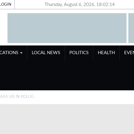
Thursday, August 6, 2026, 18:02:15
LOGIN
ICATIONS
LOCAL NEWS
POLITICS
HEALTH
EVE
AS UIS IN KOLLIG