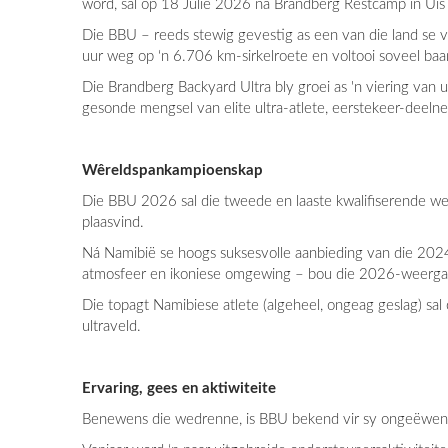
word, sal op 18 Julie 2026 na Brandberg Restcamp in Ui
Die BBU – reeds stewig gevestig as een van die land se vo
uur weg op ‘n 6.706 km-sirkelroete en voltooi soveel baan
Die Brandberg Backyard Ultra bly groei as 'n viering van
gesonde mengsel van elite ultra-atlete, eerstekeer-deelnem
Wêreldspankampioenskap
Die BBU 2026 sal die tweede en laaste kwalifiserende w
plaasvind.
Ná Namibië se hoogs suksesvolle aanbieding van die 202
atmosfeer en ikoniese omgewing – bou die 2026-weerg
Die topagt Namibiese atlete (algeheel, ongeag geslag) sal
ultraveld.
Ervaring, gees en aktiwiteite
Benewens die wedrenne, is BBU bekend vir sy ongeëwen