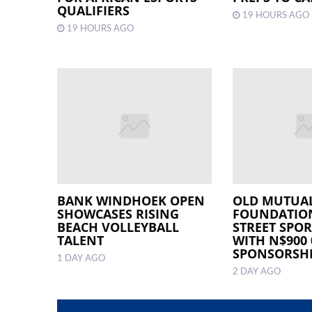
QUALIFIERS
19 HOURS AGO
19 HOURS AGO
BANK WINDHOEK OPEN
OLD MUTUA
SHOWCASES RISING
FOUNDATIO
BEACH VOLLEYBALL
STREET SPO
TALENT
WITH N$900 
SPONSORSH
1 DAY AGO
2 DAY AGO