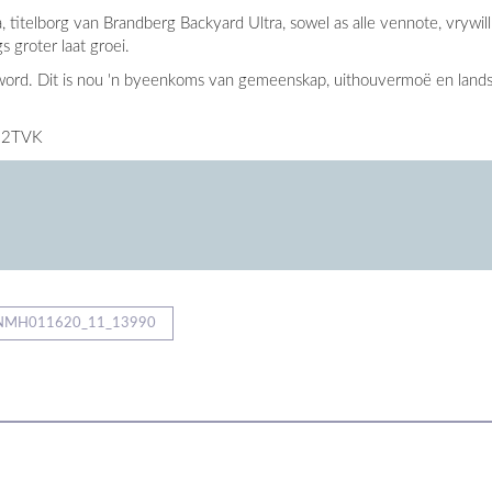
titelborg van Brandberg Backyard Ultra, sowel as alle vennote, vrywil
groter laat groei.
ord. Dit is nou 'n byeenkoms van gemeenskap, uithouvermoë en landska
a/2TVK
NMH011620_11_13990