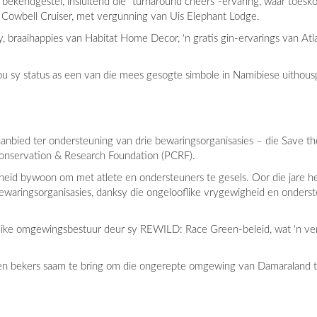
 bekendgestel, insluitend die "turnaround cheers"-ervaring, waar toes
e Cowbell Cruiser, met vergunning van Uis Elephant Lodge.
braaihappies van Habitat Home Decor, ‘n gratis gin-ervarings van Atla
u sy status as een van die mees gesogte simbole in Namibiese uithous
 aanbied ter ondersteuning van drie bewaringsorganisasies – die Save t
onservation & Research Foundation (PCRF).
theid bywoon om met atlete en ondersteuners te gesels. Oor die jare he
ewaringsorganisasies, danksy die ongelooflike vrygewigheid en onderst
like omgewingsbestuur deur sy REWILD: Race Green-beleid, wat ‘n ve
n bekers saam te bring om die ongerepte omgewing van Damaraland t