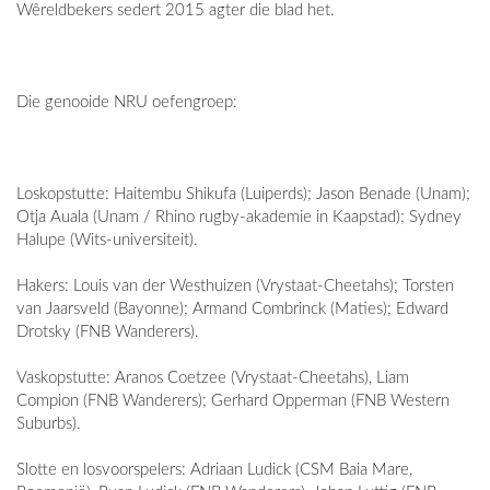
Wêreldbekers sedert 2015 agter die blad het.
Die genooide NRU oefengroep:
Loskopstutte: Haitembu Shikufa (Luiperds); Jason Benade (Unam);
Otja Auala (Unam / Rhino rugby-akademie in Kaapstad); Sydney
Halupe (Wits-universiteit).
Hakers: Louis van der Westhuizen (Vrystaat-Cheetahs); Torsten
van Jaarsveld (Bayonne); Armand Combrinck (Maties); Edward
Drotsky (FNB Wanderers).
Vaskopstutte: Aranos Coetzee (Vrystaat-Cheetahs), Liam
Compion (FNB Wanderers); Gerhard Opperman (FNB Western
Suburbs).
Slotte en losvoorspelers: Adriaan Ludick (CSM Baia Mare,