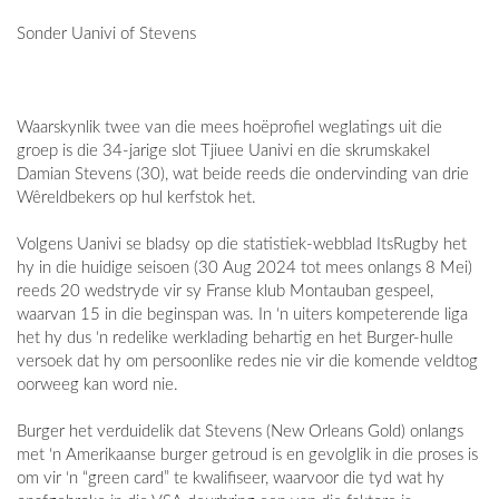
Sonder Uanivi of Stevens
Waarskynlik twee van die mees hoëprofiel weglatings uit die
groep is die 34-jarige slot Tjiuee Uanivi en die skrumskakel
Damian Stevens (30), wat beide reeds die ondervinding van drie
Wêreldbekers op hul kerfstok het.
Volgens Uanivi se bladsy op die statistiek-webblad ItsRugby het
hy in die huidige seisoen (30 Aug 2024 tot mees onlangs 8 Mei)
reeds 20 wedstryde vir sy Franse klub Montauban gespeel,
waarvan 15 in die beginspan was. In ‘n uiters kompeterende liga
het hy dus ‘n redelike werklading behartig en het Burger-hulle
versoek dat hy om persoonlike redes nie vir die komende veldtog
oorweeg kan word nie.
Burger het verduidelik dat Stevens (New Orleans Gold) onlangs
met ‘n Amerikaanse burger getroud is en gevolglik in die proses is
om vir ‘n “green card” te kwalifiseer, waarvoor die tyd wat hy