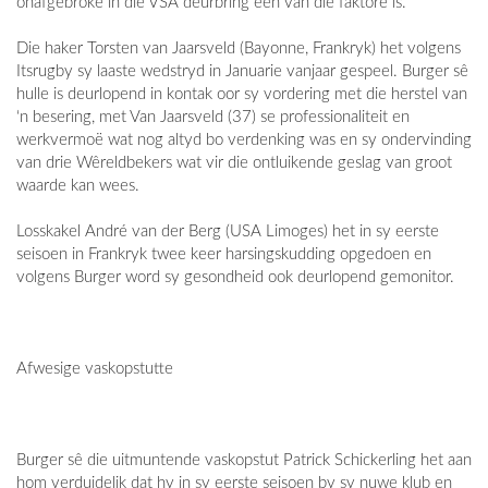
onafgebroke in die VSA deurbring een van die faktore is.
Die haker Torsten van Jaarsveld (Bayonne, Frankryk) het volgens
Itsrugby sy laaste wedstryd in Januarie vanjaar gespeel. Burger sê
hulle is deurlopend in kontak oor sy vordering met die herstel van
‘n besering, met Van Jaarsveld (37) se professionaliteit en
werkvermoë wat nog altyd bo verdenking was en sy ondervinding
van drie Wêreldbekers wat vir die ontluikende geslag van groot
waarde kan wees.
Losskakel André van der Berg (USA Limoges) het in sy eerste
seisoen in Frankryk twee keer harsingskudding opgedoen en
volgens Burger word sy gesondheid ook deurlopend gemonitor.
Afwesige vaskopstutte
Burger sê die uitmuntende vaskopstut Patrick Schickerling het aan
hom verduidelik dat hy in sy eerste seisoen by sy nuwe klub en