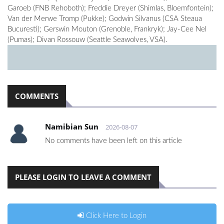
Garoeb (FNB Rehoboth); Freddie Dreyer (Shimlas, Bloemfontein);
Van der Merwe Tromp (Pukke); Godwin Silvanus (CSA Steaua
Bucuresti); Gerswin Mouton (Grenoble, Frankryk); Jay-Cee Nel
(Pumas); Divan Rossouw (Seattle Seawolves, VSA).
COMMENTS
Namibian Sun
2026-08-07
No comments have been left on this article
PLEASE LOGIN TO LEAVE A COMMENT
Click Here to Login