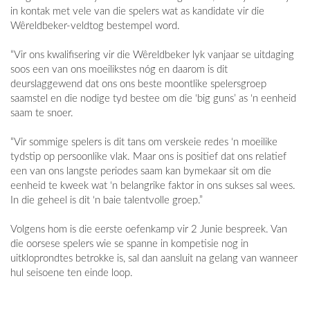
in kontak met vele van die spelers wat as kandidate vir die
Wêreldbeker-veldtog bestempel word.
“Vir ons kwalifisering vir die Wêreldbeker lyk vanjaar se uitdaging
soos een van ons moeilikstes nóg en daarom is dit
deurslaggewend dat ons ons beste moontlike spelersgroep
saamstel en die nodige tyd bestee om die ‘big guns’ as ‘n eenheid
saam te snoer.
“Vir sommige spelers is dit tans om verskeie redes ‘n moeilike
tydstip op persoonlike vlak. Maar ons is positief dat ons relatief
een van ons langste periodes saam kan bymekaar sit om die
eenheid te kweek wat ‘n belangrike faktor in ons sukses sal wees.
In die geheel is dit ‘n baie talentvolle groep.”
Volgens hom is die eerste oefenkamp vir 2 Junie bespreek. Van
die oorsese spelers wie se spanne in kompetisie nog in
uitkloprondtes betrokke is, sal dan aansluit na gelang van wanneer
hul seisoene ten einde loop.