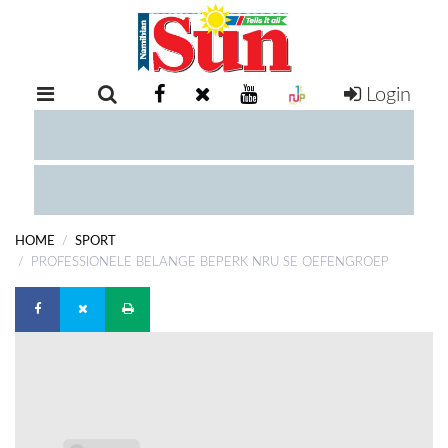
Login
RETAIL
SPECIAL
EXAM
RESULTS
WHATSAPP
HOME
SPORT
COMPETITIONS
PROFESSIONELE BELANGE BEPERK NRU SE OEFENGROEP
DIGITAL
NEWSPAPER
SERVICES
PUBLICATIONS