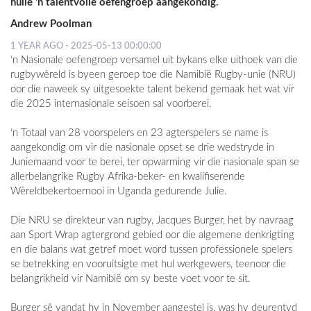
hulle 'n talentvolle oefengroep aangekondig.
Andrew Poolman
1 YEAR AGO - 2025-05-13 00:00:00
‘n Nasionale oefengroep versamel uit bykans elke uithoek van die
rugbywêreld is byeen geroep toe die Namibië Rugby-unie (NRU)
oor die naweek sy uitgesoekte talent bekend gemaak het wat vir
die 2025 internasionale seisoen sal voorberei.
‘n Totaal van 28 voorspelers en 23 agterspelers se name is
aangekondig om vir die nasionale opset se drie wedstryde in
Juniemaand voor te berei, ter opwarming vir die nasionale span se
allerbelangrike Rugby Afrika-beker- en kwalifiserende
Wêreldbekertoernooi in Uganda gedurende Julie.
Die NRU se direkteur van rugby, Jacques Burger, het by navraag
aan Sport Wrap agtergrond gebied oor die algemene denkrigting
en die balans wat getref moet word tussen professionele spelers
se betrekking en vooruitsigte met hul werkgewers, teenoor die
belangrikheid vir Namibië om sy beste voet voor te sit.
Burger sê vandat hy in November aangestel is, was hy deurentyd