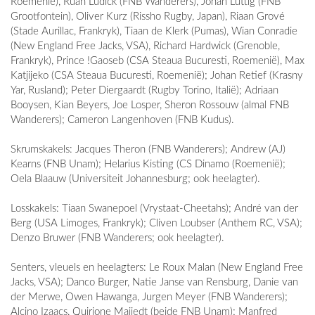
Roemenië), Ruan Ludick (FNB Wanderers), Johan Luttig (FNB
Grootfontein), Oliver Kurz (Rissho Rugby, Japan), Riaan Grové
(Stade Aurillac, Frankryk), Tiaan de Klerk (Pumas), Wian Conradie
(New England Free Jacks, VSA), Richard Hardwick (Grenoble,
Frankryk), Prince !Gaoseb (CSA Steaua Bucuresti, Roemenië), Max
Katjijeko (CSA Steaua Bucuresti, Roemenië); Johan Retief (Krasny
Yar, Rusland); Peter Diergaardt (Rugby Torino, Italië); Adriaan
Booysen, Kian Beyers, Joe Losper, Sheron Rossouw (almal FNB
Wanderers); Cameron Langenhoven (FNB Kudus).
Skrumskakels: Jacques Theron (FNB Wanderers); Andrew (AJ)
Kearns (FNB Unam); Helarius Kisting (CS Dinamo (Roemenië);
Oela Blaauw (Universiteit Johannesburg; ook heelagter).
Losskakels: Tiaan Swanepoel (Vrystaat-Cheetahs); André van der
Berg (USA Limoges, Frankryk); Cliven Loubser (Anthem RC, VSA);
Denzo Bruwer (FNB Wanderers; ook heelagter).
Senters, vleuels en heelagters: Le Roux Malan (New England Free
Jacks, VSA); Danco Burger, Natie Janse van Rensburg, Danie van
der Merwe, Owen Hawanga, Jurgen Meyer (FNB Wanderers);
Alcino Izaacs, Quirione Majiedt (beide FNB Unam); Manfred