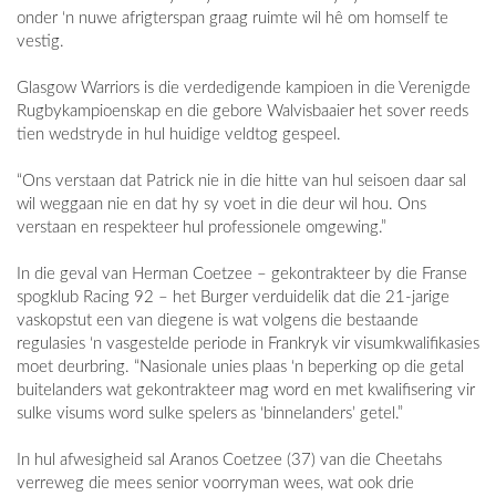
onder ‘n nuwe afrigterspan graag ruimte wil hê om homself te
vestig.
Glasgow Warriors is die verdedigende kampioen in die Verenigde
Rugbykampioenskap en die gebore Walvisbaaier het sover reeds
tien wedstryde in hul huidige veldtog gespeel.
“Ons verstaan dat Patrick nie in die hitte van hul seisoen daar sal
wil weggaan nie en dat hy sy voet in die deur wil hou. Ons
verstaan en respekteer hul professionele omgewing.”
In die geval van Herman Coetzee – gekontrakteer by die Franse
spogklub Racing 92 – het Burger verduidelik dat die 21-jarige
vaskopstut een van diegene is wat volgens die bestaande
regulasies ‘n vasgestelde periode in Frankryk vir visumkwalifikasies
moet deurbring. “Nasionale unies plaas ‘n beperking op die getal
buitelanders wat gekontrakteer mag word en met kwalifisering vir
sulke visums word sulke spelers as ‘binnelanders’ getel.”
In hul afwesigheid sal Aranos Coetzee (37) van die Cheetahs
verreweg die mees senior voorryman wees, wat ook drie