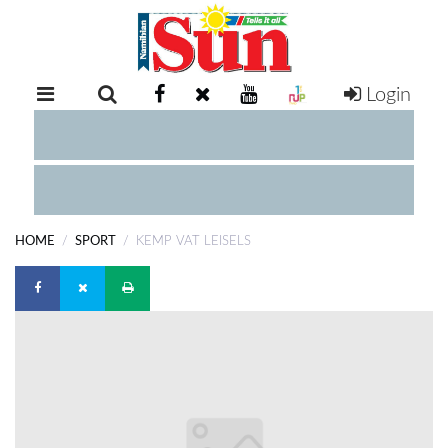
Login
RETAIL
SPECIAL
EXAM
RESULTS
WHATSAPP
HOME
SPORT
KEMP VAT LEISELS
COMPETITIONS
DIGITAL
NEWSPAPER
SERVICES
PUBLICATIONS