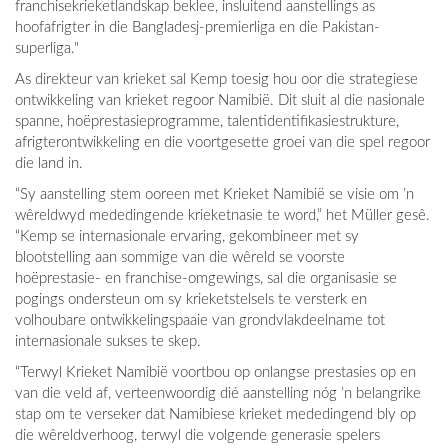
franchisekrieketlandskap beklee, insluitend aanstellings as
hoofafrigter in die Bangladesj-premierliga en die Pakistan-
superliga."
As direkteur van krieket sal Kemp toesig hou oor die strategiese
ontwikkeling van krieket regoor Namibië. Dit sluit al die nasionale
spanne, hoëprestasieprogramme, talentidentifikasiestrukture,
afrigterontwikkeling en die voortgesette groei van die spel regoor
die land in.
“Sy aanstelling stem ooreen met Krieket Namibië se visie om ’n
wêreldwyd mededingende krieketnasie te word,” het Müller gesê.
“Kemp se internasionale ervaring, gekombineer met sy
blootstelling aan sommige van die wêreld se voorste
hoëprestasie- en franchise-omgewings, sal die organisasie se
pogings ondersteun om sy krieketstelsels te versterk en
volhoubare ontwikkelingspaaie van grondvlakdeelname tot
internasionale sukses te skep.
“Terwyl Krieket Namibië voortbou op onlangse prestasies op en
van die veld af, verteenwoordig dié aanstelling nóg ’n belangrike
stap om te verseker dat Namibiese krieket mededingend bly op
die wêreldverhoog, terwyl die volgende generasie spelers