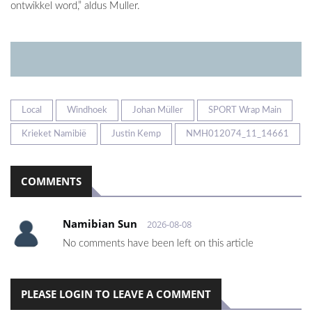
ontwikkel word,” aldus Muller.
Local
Windhoek
Johan Müller
SPORT Wrap Main
Krieket Namibië
Justin Kemp
NMH012074_11_14661
COMMENTS
Namibian Sun
2026-08-08
No comments have been left on this article
PLEASE LOGIN TO LEAVE A COMMENT