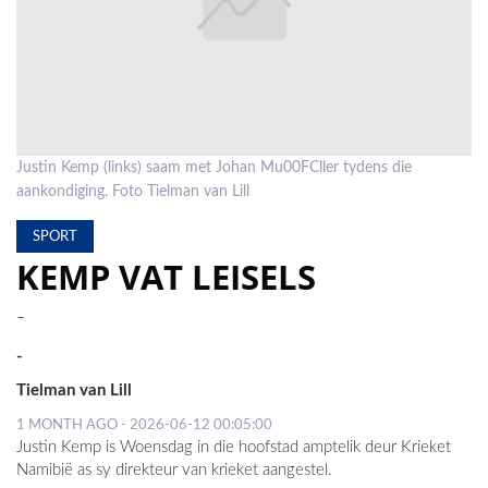
LOCAL
NEWS
POLITICS
HEALTH
Justin Kemp (links) saam met Johan Mu00FCller tydens die
aankondiging. Foto Tielman van Lill
EVENTS
SPORT
SUBSCRIPTION
KEMP VAT LEISELS
CLASSIFIEDS
-
ESP
-
MAGAZINE
Tielman van Lill
COMPETITIONS
1 MONTH AGO - 2026-06-12 00:05:00
Justin Kemp is Woensdag in die hoofstad amptelik deur Krieket
Namibië as sy direkteur van krieket aangestel.