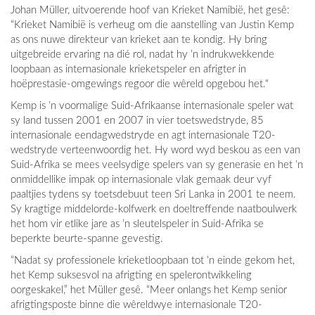
Johan Müller, uitvoerende hoof van Krieket Namibië, het gesê:
“Krieket Namibië is verheug om die aanstelling van Justin Kemp
as ons nuwe direkteur van krieket aan te kondig. Hy bring
uitgebreide ervaring na dié rol, nadat hy ’n indrukwekkende
loopbaan as internasionale krieketspeler en afrigter in
hoëprestasie-omgewings regoor die wêreld opgebou het."
Kemp is ’n voormalige Suid-Afrikaanse internasionale speler wat
sy land tussen 2001 en 2007 in vier toetswedstryde, 85
internasionale eendagwedstryde en agt internasionale T20-
wedstryde verteenwoordig het. Hy word wyd beskou as een van
Suid-Afrika se mees veelsydige spelers van sy generasie en het ’n
onmiddellike impak op internasionale vlak gemaak deur vyf
paaltjies tydens sy toetsdebuut teen Sri Lanka in 2001 te neem.
Sy kragtige middelorde-kolfwerk en doeltreffende naatboulwerk
het hom vir etlike jare as ’n sleutelspeler in Suid-Afrika se
beperkte beurte-spanne gevestig.
“Nadat sy professionele krieketloopbaan tot ’n einde gekom het,
het Kemp suksesvol na afrigting en spelerontwikkeling
oorgeskakel,” het Müller gesê. “Meer onlangs het Kemp senior
afrigtingsposte binne die wêreldwye internasionale T20-