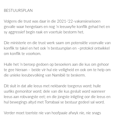
BESTUURSPLAN
Volgens die trust was daar in die 2021-’22-vakansieseisoen
gevalle waar hengelaars en nog ’n leeuwyfie konflik gehad het en
sy aggressief begin raak en voertuie bestorm het.
Die ministerie en die trust werk saam om potensiële voorvalle van
konflik te takel en het ook ’n bestuursplan en –protokol ontwikkel
om konflik te voorkom.
Hulle het ’n beroep gedoen op besoekers aan die kus om gehoor
te gee hieraan – beide vir hul eie veiligheid en ook om te help om
die unieke leeubevolking van Namibië te beskerm.
Dit sluit in dat alle leeus met nekbande toegerus word; hulle
uurliks gemonitor word; dele van die kus gesluit word wanneer
leeus aan robvangste eet; en die jongste inligting oor die leeus en
hul bewegings altyd met Torrabaai se bestuur gedeel sal word.
Verder moet toeriste nie van hoofpaaie afwyk nie, nie snags