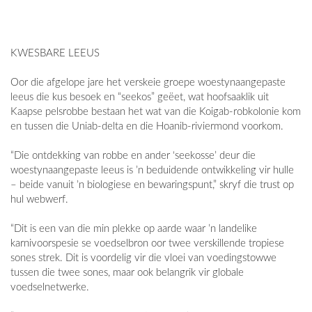
KWESBARE LEEUS
Oor die afgelope jare het verskeie groepe woestynaangepaste
leeus die kus besoek en “seekos” geëet, wat hoofsaaklik uit
Kaapse pelsrobbe bestaan het wat van die Koigab-robkolonie kom
en tussen die Uniab-delta en die Hoanib-riviermond voorkom.
“Die ontdekking van robbe en ander ‘seekosse’ deur die
woestynaangepaste leeus is ’n beduidende ontwikkeling vir hulle
– beide vanuit ’n biologiese en bewaringspunt,” skryf die trust op
hul webwerf.
“Dit is een van die min plekke op aarde waar ’n landelike
karnivoorspesie se voedselbron oor twee verskillende tropiese
sones strek. Dit is voordelig vir die vloei van voedingstowwe
tussen die twee sones, maar ook belangrik vir globale
voedselnetwerke.