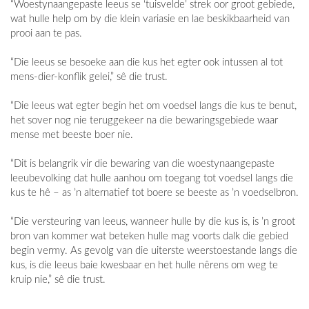
“Woestynaangepaste leeus se ‘tuisvelde’ strek oor groot gebiede,
wat hulle help om by die klein variasie en lae beskikbaarheid van
prooi aan te pas.
“Die leeus se besoeke aan die kus het egter ook intussen al tot
mens-dier-konflik gelei,” sê die trust.
“Die leeus wat egter begin het om voedsel langs die kus te benut,
het sover nog nie teruggekeer na die bewaringsgebiede waar
mense met beeste boer nie.
“Dit is belangrik vir die bewaring van die woestynaangepaste
leeubevolking dat hulle aanhou om toegang tot voedsel langs die
kus te hê – as ’n alternatief tot boere se beeste as ’n voedselbron.
“Die versteuring van leeus, wanneer hulle by die kus is, is ’n groot
bron van kommer wat beteken hulle mag voorts dalk die gebied
begin vermy. As gevolg van die uiterste weerstoestande langs die
kus, is die leeus baie kwesbaar en het hulle nêrens om weg te
kruip nie,” sê die trust.