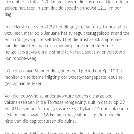
Desember in totaal 170 km ver tussen die kus en die Uniab-delta
geloop het, teen ’n gemiddelde spoed van sowat 12,1 km per
dag.
In die laaste dae van 2022 het dit gelyk of sy terug binneland toe
wou keer, maar op 6 Januarie het sy reguit teruggeloop strand toe
en ’n rob gevang. Terselfdertyd het die trust asook amptenare
van die ministerie van die omgewing, bosbou en toerisme
hengelaars gevra om die strand te verlaat, sodat sy onverstoord
kon rondbeweeg.
Dit het ook aan Stander die geleentheid gebied om Xpl-108 te
monitor en seldsame inligting oor woestynaangepaste leeus se
gedrag aan te teken.
Van die leeuwyfie se ander avonture tydens die afgelope
vakansieseisoen in die Torrabaai-omgewing, sluit in dat sy op 29
en 30 Desember ’n trop gemsbokke vir bykans 14 uur lank oor ’n
afstand van sowat 13,6 km agterna gesit het – gedurende die
hitte van die dag tot tussen die duine.
Sy het uiteindelik moed opgegee en in die skaduwee van ’n rots