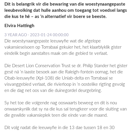
Dit is belangrik vir die bewaring van die woestynaangepaste
leeubevolking dat hulle aanhou om toegang tot voedsel langs
die kus te hê – as 'n alternatief vir boere se beeste.
Elvira Hattingh
3 YEAR AGO - 2023-01-24 00:00:00
Die woestynaangepaste leeuwyfie wat die afgelope
vakansieseisoen op Torrabaai gekuier het, het klaarblyklik gister
eindelik begin aanstaltes maak om die gebied te verlaat.
Die Desert Lion Conservation Trust se dr. Philip Stander het gister
gesê ná ’n laaste besoek aan die Raleigh-fontein oornag, het die
Obab-leeuwyfie (Xpl-108) die Uniab-delta en Torrabaai se
visvanggebied verlaat, die rivierloop in ’n oostelike rigting gevolg
en die dag net oos van die duinegordel deurgebring.
Sy het toe die volgende nag ooswaarts beweeg en dit is nou
onwaarskynlik dat sy na die kus sal terugkeer voor die sluiting van
die gewilde vakansieplek teen die einde van die maand.
Dit volg nadat die leeuwyfie in die 13 dae tussen 18 en 30