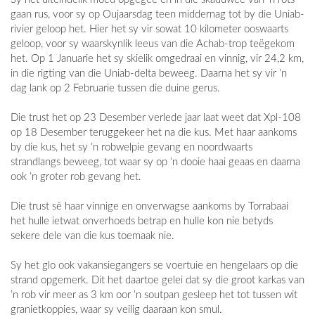
gaan rus, voor sy op Oujaarsdag teen middernag tot by die Uniab-
rivier geloop het. Hier het sy vir sowat 10 kilometer ooswaarts
geloop, voor sy waarskynlik leeus van die Achab-trop teëgekom
het. Op 1 Januarie het sy skielik omgedraai en vinnig, vir 24,2 km,
in die rigting van die Uniab-delta beweeg. Daarna het sy vir ’n
dag lank op 2 Februarie tussen die duine gerus.
Die trust het op 23 Desember verlede jaar laat weet dat Xpl-108
op 18 Desember teruggekeer het na die kus. Met haar aankoms
by die kus, het sy ’n robwelpie gevang en noordwaarts
strandlangs beweeg, tot waar sy op ’n dooie haai geaas en daarna
ook ’n groter rob gevang het.
Die trust sê haar vinnige en onverwagse aankoms by Torrabaai
het hulle ietwat onverhoeds betrap en hulle kon nie betyds
sekere dele van die kus toemaak nie.
Sy het glo ook vakansiegangers se voertuie en hengelaars op die
strand opgemerk. Dit het daartoe gelei dat sy die groot karkas van
’n rob vir meer as 3 km oor ’n soutpan gesleep het tot tussen wit
granietkoppies, waar sy veilig daaraan kon smul.