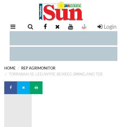
Login
RETAIL
SPECIAL
EXAM
RESULTS
WHATSAPP
HOME
REP AGRIMONITOR
COMPETITIONS
TORRABAAI SE LEEUWYFIE BEWEEG BINNELAND TOE
DIGITAL
NEWSPAPER
SERVICES
PUBLICATIONS