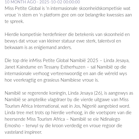
10 MONTH AGO - 2025-10-02 00:00:00
Miss Petite Global is ’n internasionale skoonheidskompetisie wat
vroue ’n stem en ’n platform gee om oor belangrike kwessies aan
te spreek.
Hierdie kompetisie herdefinieer die betekenis van skoonheid en
bewys dat vroue van kleiner statuur ewe sterk, talentvol en
bekwaam is as enigiemand anders.
Die top drie inMiss Petite Global Namibië 2025 – Linda Jesaya,
Janet Kaindume en Tessany Estherhuzen – sal Namibië op die
internasionale verhoog verteenwoordig en aan die wêreld wys
hoe veerkragtig en grasieus Namibiese vroue is.
Namibië se regerende koningin, Linda Jesaya (26), is aangewys as
Namibië se amptelike vlagdraer by die vierde uitgawe van Miss
Tourism Africa International, wat in Jos, Nigerië aangebied word.
Linda tree met trots op hierdie verhoog, in die voetspore van die
heersende Miss Tourism Africa – Namibië se eie Ndinalego
Emosho – terwyl sy die kroon verdedig en vroue regoor die
vasteland inspireer.