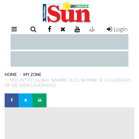
Login
RETAIL
SPECIAL
EXAM
RESULTS
WHATSAPP
HOME
MY ZONE
COMPETITIONS
MISS PETITE GLOBAL NAMIBIË 2025: NAMIBIË SE VLAGDRAERS
OP DIE WÊRELDVERHOOG
DIGITAL
NEWSPAPER
SERVICES
PUBLICATIONS