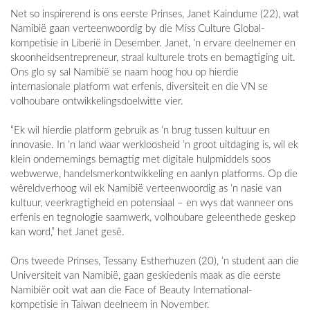
Net so inspirerend is ons eerste Prinses, Janet Kaindume (22), wat
Namibië gaan verteenwoordig by die Miss Culture Global-
kompetisie in Liberië in Desember. Janet, ’n ervare deelnemer en
skoonheidsentrepreneur, straal kulturele trots en bemagtiging uit.
Ons glo sy sal Namibië se naam hoog hou op hierdie
internasionale platform wat erfenis, diversiteit en die VN se
volhoubare ontwikkelingsdoelwitte vier.
“Ek wil hierdie platform gebruik as ’n brug tussen kultuur en
innovasie. In ’n land waar werkloosheid ’n groot uitdaging is, wil ek
klein ondernemings bemagtig met digitale hulpmiddels soos
webwerwe, handelsmerkontwikkeling en aanlyn platforms. Op die
wêreldverhoog wil ek Namibië verteenwoordig as ’n nasie van
kultuur, veerkragtigheid en potensiaal – en wys dat wanneer ons
erfenis en tegnologie saamwerk, volhoubare geleenthede geskep
kan word,” het Janet gesê.
Ons tweede Prinses, Tessany Estherhuzen (20), ’n student aan die
Universiteit van Namibië, gaan geskiedenis maak as die eerste
Namibiër ooit wat aan die Face of Beauty International-
kompetisie in Taiwan deelneem in November.