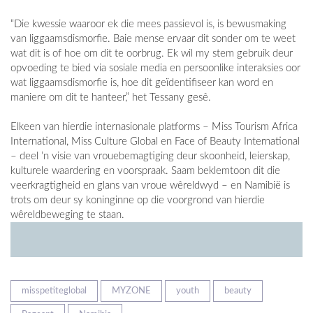
“Die kwessie waaroor ek die mees passievol is, is bewusmaking
van liggaamsdismorfie. Baie mense ervaar dit sonder om te weet
wat dit is of hoe om dit te oorbrug. Ek wil my stem gebruik deur
opvoeding te bied via sosiale media en persoonlike interaksies oor
wat liggaamsdismorfie is, hoe dit geïdentifiseer kan word en
maniere om dit te hanteer,” het Tessany gesê.
Elkeen van hierdie internasionale platforms – Miss Tourism Africa
International, Miss Culture Global en Face of Beauty International
– deel ’n visie van vrouebemagtiging deur skoonheid, leierskap,
kulturele waardering en voorspraak. Saam beklemtoon dit die
veerkragtigheid en glans van vroue wêreldwyd – en Namibië is
trots om deur sy koninginne op die voorgrond van hierdie
wêreldbeweging te staan.
misspetiteglobal
MYZONE
youth
beauty