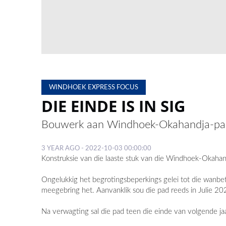
WINDHOEK EXPRESS FOCUS
DIE EINDE IS IN SIG
Bouwerk aan Windhoek-Okahandja-pad
3 YEAR AGO - 2022-10-03 00:00:00
Konstruksie van die laaste stuk van die Windhoek-Okahandj
Ongelukkig het begrotingsbeperkings gelei tot die wanbet
meegebring het. Aanvanklik sou die pad reeds in Julie 20
Na verwagting sal die pad teen die einde van volgende ja