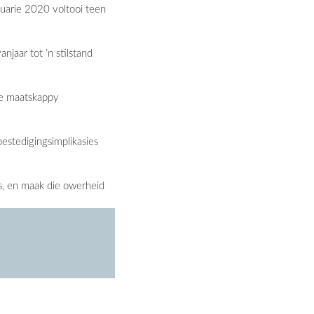
nuarie 2020 voltooi teen
jaar tot ’n stilstand
ale maatskappy
estedigingsimplikasies
s, en maak die owerheid