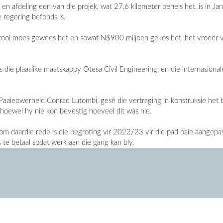
en afdeling een van die projek, wat 27,6 kilometer behels het, is in Ja
 regering befonds is.
ltooi moes gewees het en sowat N$900 miljoen gekos het, het vroeër van
 die plaaslike maatskappy Otesa Civil Engineering, en die internasion
Paaieowerheid Conrad Lutombi, gesê die vertraging in konstruksie het b
 hoewel hy nie kon bevestig hoeveel dit was nie.
om daardie rede is die begroting vir 2022/23 vir die pad baie aangepa
te betaal sodat werk aan die gang kan bly.